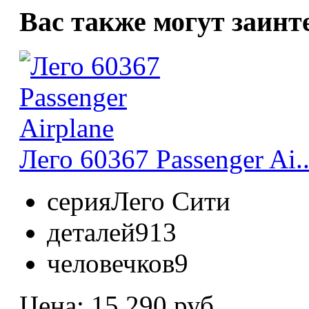
Вас также могут заинт
Лего 60367 Passenger Ai..
серия
Лего Сити
деталей
913
человечков
9
Цена:
15 290 руб.