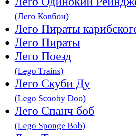
Лего Одинокий Рейндж
(Лего Ковбои)
Лего Пираты карибског
Лего Пираты
Лего Поезд
(Lego Trains)
Лего Скуби Ду
(Lego Scooby Doo)
Лего Спанч боб
(Lego Sponge Bob)