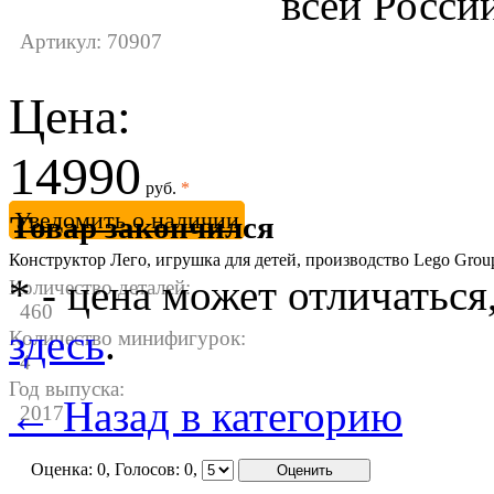
Артикул: 70907
Цена:
14990
руб.
*
Уведомить о наличии
Товар закончился
Конструктор Лего, игрушка для детей, производство Lego Gro
* - цена может отличаться
Количество деталей:
460
здесь
.
Количество минифигурок:
4
Год выпуска:
← Назад в категорию
2017
Оценка:
0
, Голосов:
0
,