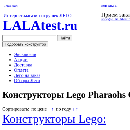
главная
контакты
Прием зака
Интернет-магазин игрушек ЛЕГО
shop@LALAtest.r
LALAtest
.ru
Эксклюзив
Акции
Доставка
Оплата
Лего на заказ
Обзоры Лего
Конструкторы Lego Pharaohs 
Сортировать: по цене
↓
↑
по году
↓
↑
Конструкторы Lego: