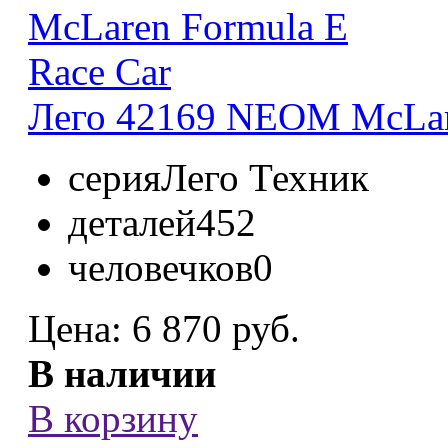
Лего 42169 NEOM McLare
серия
Лего Техник
деталей
452
человечков
0
Цена:
6 870 руб.
В наличии
В корзину