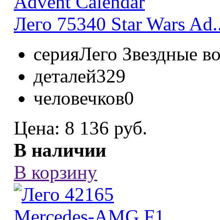
Лего 75340 Star Wars Ad..
серия
Лего Звeздные в
деталей
329
человечков
0
Цена:
8 136 руб.
В наличии
В корзину