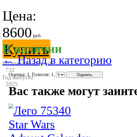
Цена:
8600
руб.
Купить
В наличии
← Назад в категорию
Количество деталей:
732
Оценка:
1
, Голосов:
1
,
Год выпуска:
2025
Вас также могут заинт