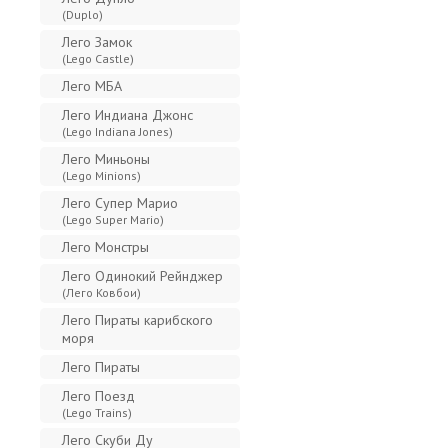
(Duplo)
Лего Замок
(Lego Castle)
Лего МБА
Лего Индиана Джонс
(Lego Indiana Jones)
Лего Миньоны
(Lego Minions)
Лего Супер Марио
(Lego Super Mario)
Лего Монстры
Лего Одинокий Рейнджер
(Лего Ковбои)
Лего Пираты карибского
моря
Лего Пираты
Лего Поезд
(Lego Trains)
Лего Скуби Ду