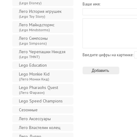
(Lego Disney)
Ваше имя:
Лего История игрушек
(Lego Toy Story)
Лего Майндстормс
(Lego Mindstorms)
Лего Симпсоны
(Lego Simpsons)
Лего Черепашки Ниндзя
Введите цифры на картинке:
(Lego TMNT)
Lego Education
Lego Monkie Kid
(Лего Монки Кид)
Lego Pharaohs Quest
(Лего Фараон)
Lego Speed Champions
Сезонные
Лего Аксессуары
Лего Властелин колец
Лего Дупло