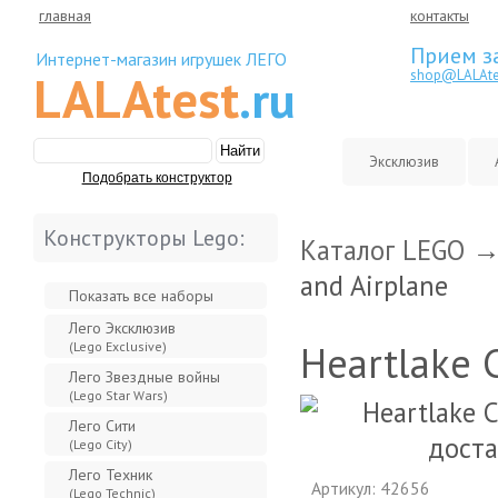
главная
контакты
Прием за
Интернет-магазин игрушек ЛЕГО
LALAtest
shop@LALAtes
.ru
Эксклюзив
Конструкторы Lego:
Каталог LEGO
and Airplane
Показать все наборы
Лего Эксклюзив
Heartlake C
(Lego Exclusive)
Лего Звeздные войны
(Lego Star Wars)
Лего Сити
(Lego City)
Лего Техник
Артикул: 42656
(Lego Technic)