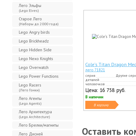
Лего Эльфы
(Lego Elves)
Старое Лего
(Наборы до 2000 года)
Lego Angry birds
Lego Brickheadz
Lego Hidden Side
Lego Nexo Knights
Cole's Titan Dragon Me
Lego Overwatch
лего 71821
серия
Другие сер
Lego Power Functions
деталей
человечков
Lego Racers
Цена:
16 758 руб.
(Лего Гонки)
В наличии
Лего Агенты
(Lego Agents)
В корзину
Лего Архитектура
(Lego Architecture)
Лего Брелки/магниты
Оставить ко
Лего Дисней