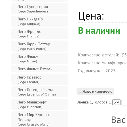
Лего Супергерои
Цена:
(Lego Superheroes)
Лего НиндзяГо
(Lego NinjaGo)
В наличии
Лего Френдс
(Lego Friends)
Лего Гарри Поттер
(Lego Harry Potter)
Количество деталей:
95
Лего Фильм
(Lego Movie)
Количество минифигурок
Лего Фильм: Бэтмен
Год выпуска:
2025
Лего Креатор
(Lego Creator)
Лего Легенды Чимы
← Назад в категорию
(Lego Legends of Chima)
Лего Майнкрафт
Оценка:
1
, Голосов:
1
,
(Lego Minecraft)
Лего Мир Юрского
Вас
Периода
(Lego Jurassic World)