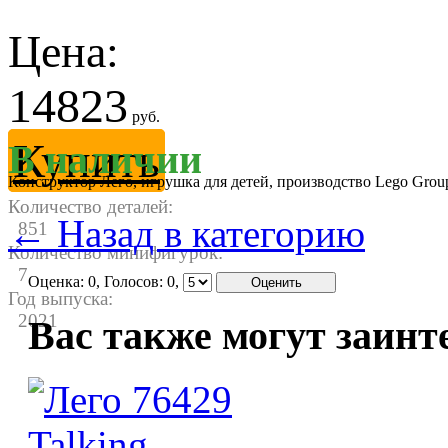
Цена:
14823
руб.
Купить
В наличии
Конструктор Лего, игрушка для детей, производство Lego Gro
Количество деталей:
← Назад в категорию
851
Количество минифигурок:
7
Оценка:
0
, Голосов:
0
,
Год выпуска:
2021
Вас также могут заинт