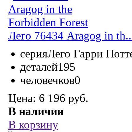
Лего 76434 Aragog in th..
серия
Лего Гарри Потт
деталей
195
человечков
0
Цена:
6 196 руб.
В наличии
В корзину