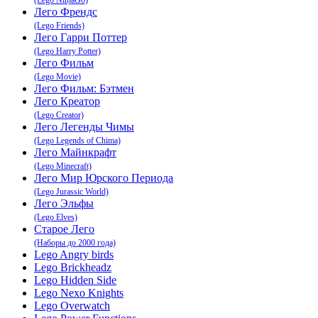
Лего Френдс
(Lego Friends)
Лего Гарри Поттер
(Lego Harry Potter)
Лего Фильм
(Lego Movie)
Лего Фильм: Бэтмен
Лего Креатор
(Lego Creator)
Лего Легенды Чимы
(Lego Legends of Chima)
Лего Майнкрафт
(Lego Minecraft)
Лего Мир Юрского Периода
(Lego Jurassic World)
Лего Эльфы
(Lego Elves)
Старое Лего
(Наборы до 2000 года)
Lego Angry birds
Lego Brickheadz
Lego Hidden Side
Lego Nexo Knights
Lego Overwatch