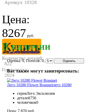
Артикул: 10328
Цена:
8267
руб.
Купить
В наличии
← Назад в категорию
Количество деталей:
Оценка:
0
, Голосов:
0
,
822
Год выпуска:
Вас также могут заинтересовать:
2024
Лего 10280 Flower Bouquet
лего 10280
серия
Лего Эксклюзив
деталей
756
человечков
0
Цена:
7 870 руб.