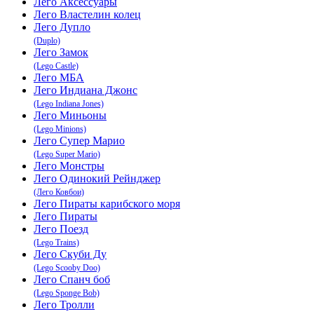
Лего Аксессуары
Лего Властелин колец
Лего Дупло
(Duplo)
Лего Замок
(Lego Castle)
Лего МБА
Лего Индиана Джонс
(Lego Indiana Jones)
Лего Миньоны
(Lego Minions)
Лего Супер Марио
(Lego Super Mario)
Лего Монстры
Лего Одинокий Рейнджер
(Лего Ковбои)
Лего Пираты карибского моря
Лего Пираты
Лего Поезд
(Lego Trains)
Лего Скуби Ду
(Lego Scooby Doo)
Лего Спанч боб
(Lego Sponge Bob)
Лего Тролли