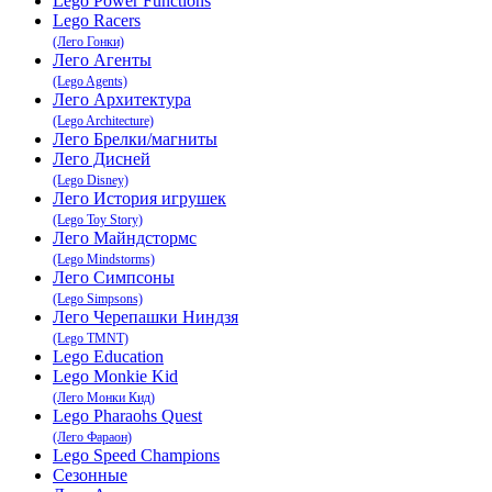
Lego Power Functions
Lego Racers
(Лего Гонки)
Лего Агенты
(Lego Agents)
Лего Архитектура
(Lego Architecture)
Лего Брелки/магниты
Лего Дисней
(Lego Disney)
Лего История игрушек
(Lego Toy Story)
Лего Майндстормс
(Lego Mindstorms)
Лего Симпсоны
(Lego Simpsons)
Лего Черепашки Ниндзя
(Lego TMNT)
Lego Education
Lego Monkie Kid
(Лего Монки Кид)
Lego Pharaohs Quest
(Лего Фараон)
Lego Speed Champions
Сезонные