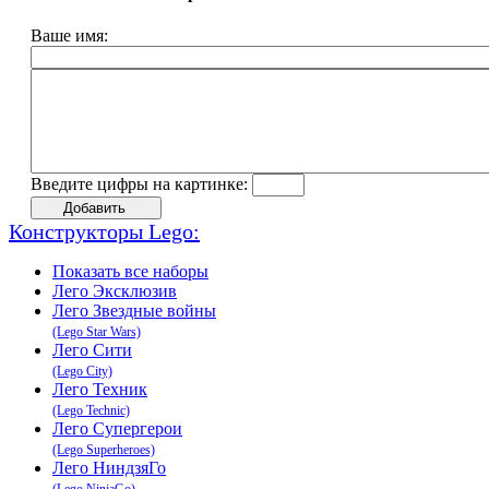
Ваше имя:
Введите цифры на картинке:
Конструкторы Lego:
Показать все наборы
Лего Эксклюзив
Лего Звeздные войны
(Lego Star Wars)
Лего Сити
(Lego City)
Лего Техник
(Lego Technic)
Лего Супергерои
(Lego Superheroes)
Лего НиндзяГо
(Lego NinjaGo)