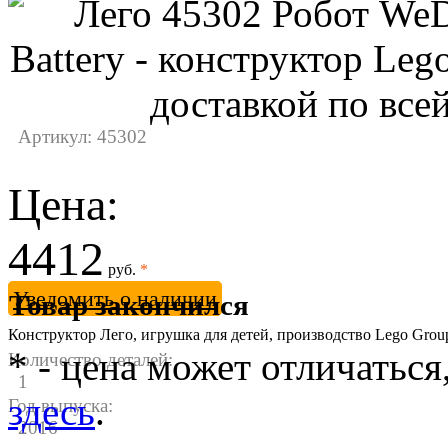
Артикул: 45302
Цена:
4412
руб.
*
Уведомить о наличии
Товар закончился
Конструктор Лего, игрушка для детей, производство Lego Gro
* - цена может отличаться
Количество деталей:
1
здесь
.
Год выпуска:
2016