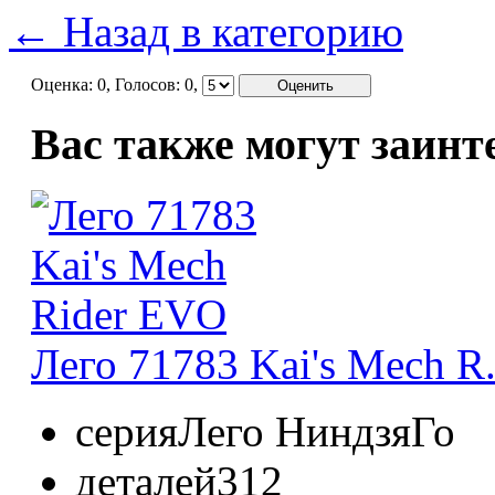
← Назад в категорию
Оценка:
0
, Голосов:
0
,
Вас также могут заинт
Лего 71783 Kai's Mech R.
серия
Лего НиндзяГо
деталей
312