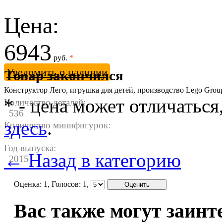
Цена:
6943
руб.
*
Уведомить о наличии
Товар закончился
Конструктор Лего, игрушка для детей, производство Lego Gro
* - цена может отличаться
Количество деталей:
536
здесь
.
Количество минифигурок:
2
Год выпуска:
← Назад в категорию
2015
Оценка:
1
, Голосов:
1
,
Вас также могут заинт