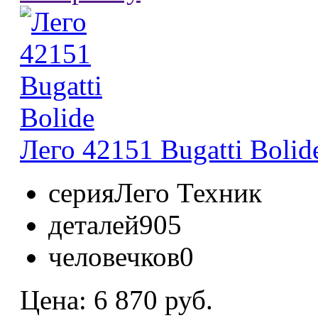
Лего 42151 Bugatti Bolid
серия
Лего Техник
деталей
905
человечков
0
Цена:
6 870 руб.