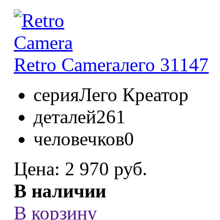
Retro Camera
лего 31147
серия
Лего Креатор
деталей
261
человечков
0
Цена:
2 970 руб.
В наличии
В корзину