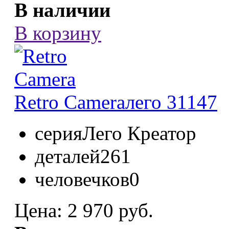
В наличии
В корзину
Retro Camera
лего 31147
серия
Лего Креатор
деталей
261
человечков
0
Цена:
2 970 руб.