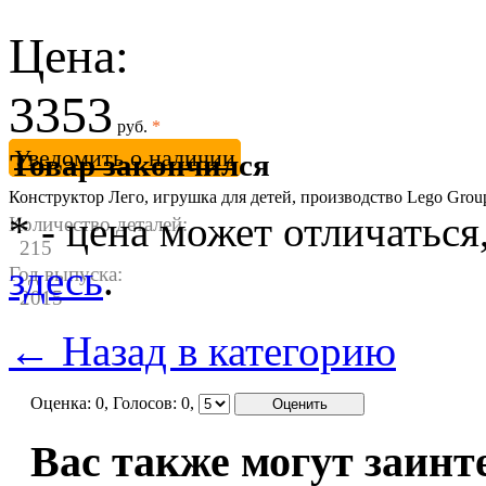
Цена:
3353
руб.
*
Уведомить о наличии
Товар закончился
Конструктор Лего, игрушка для детей, производство Lego Gro
* - цена может отличаться
Количество деталей:
215
здесь
.
Год выпуска:
2015
← Назад в категорию
Оценка:
0
, Голосов:
0
,
Вас также могут заинт