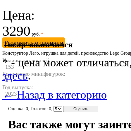
Цена:
3290
руб.
*
Уведомить о наличии
Товар закончился
Конструктор Лего, игрушка для детей, производство Lego Gro
* - цена может отличаться
Количество деталей:
153
здесь
.
Количество минифигурок:
3
Год выпуска:
← Назад в категорию
2023
Оценка:
0
, Голосов:
0
,
Вас также могут заинт