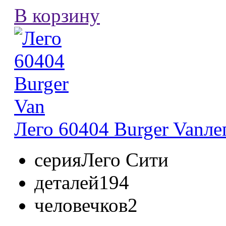
В корзину
Лего 60404 Burger Van
ле
серия
Лего Сити
деталей
194
человечков
2