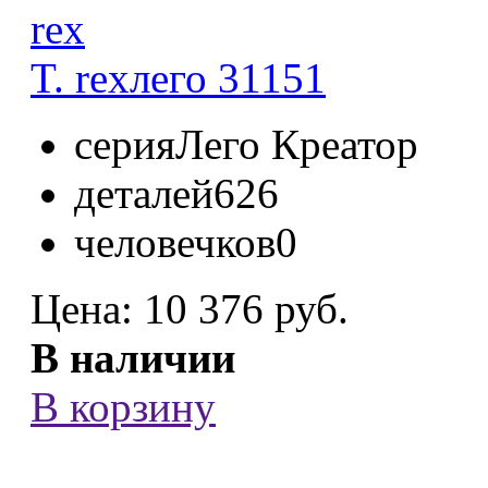
T. rex
лего 31151
серия
Лего Креатор
деталей
626
человечков
0
Цена:
10 376 руб.
В наличии
В корзину