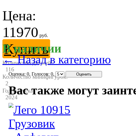
Цена:
11970
руб.
Купить
В наличии
← Назад в категорию
Количество деталей:
116
Оценка:
0
, Голосов:
0
,
Количество минифигурок:
2
Вас также могут заинт
Год выпуска:
2024