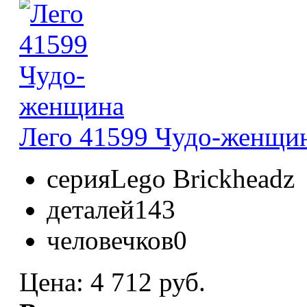
Лего 41599 Чудо-женщи
серия
Lego Brickheadz
деталей
143
человечков
0
Цена:
4 712 руб.