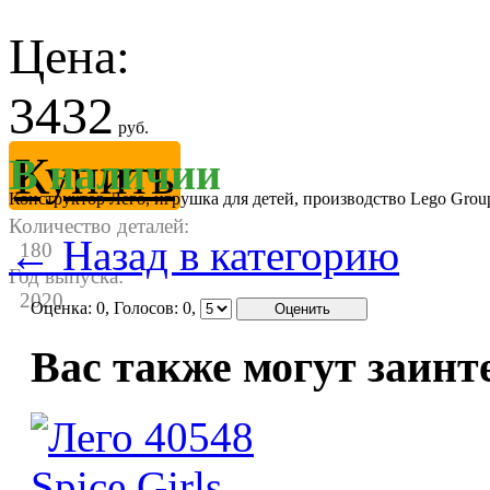
Цена:
3432
руб.
Купить
В наличии
Конструктор Лего, игрушка для детей, производство Lego Gro
Количество деталей:
← Назад в категорию
180
Год выпуска:
2020
Оценка:
0
, Голосов:
0
,
Вас также могут заинт