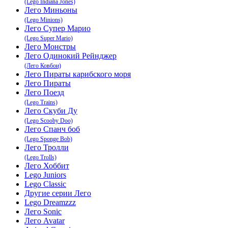
(Lego Indiana Jones)
Лего Миньоны
(Lego Minions)
Лего Супер Марио
(Lego Super Mario)
Лего Монстры
Лего Одинокий Рейнджер
(Лего Ковбои)
Лего Пираты карибского моря
Лего Пираты
Лего Поезд
(Lego Trains)
Лего Скуби Ду
(Lego Scooby Doo)
Лего Спанч боб
(Lego Sponge Bob)
Лего Тролли
(Lego Trolls)
Лего Хоббит
Lego Juniors
Lego Classic
Другие серии Лего
Lego Dreamzzz
Лего Sonic
Лего Avatar