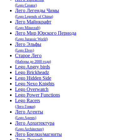
(Lego Creator)
Лего Легенды Чимы
(Lego Legends of Chima)
Лего Майнкрафт
(Lego Minecraft)
Лего Мир Юрского Периода
(Lego Jurassic World)
Лего Эльфы
(Lego Elves)
Старое Лего
(Наборы до 2000 года)
Lego Angry birds
Lego Brickheadz
Lego Hidden Side
Lego Nexo Knights
Lego Overwatch
Lego Power Functions
Lego Racers
(Лего Гонки)
Лего Агенты
(Lego Agents)
Лего Архитектура
(Lego Architecture)
Лего Брелки/магниты
Лего Дисней