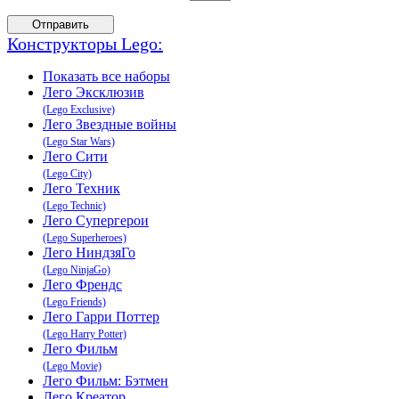
Конструкторы Lego:
Показать все наборы
Лего Эксклюзив
(Lego Exclusive)
Лего Звeздные войны
(Lego Star Wars)
Лего Сити
(Lego City)
Лего Техник
(Lego Technic)
Лего Супергерои
(Lego Superheroes)
Лего НиндзяГо
(Lego NinjaGo)
Лего Френдс
(Lego Friends)
Лего Гарри Поттер
(Lego Harry Potter)
Лего Фильм
(Lego Movie)
Лего Фильм: Бэтмен
Лего Креатор