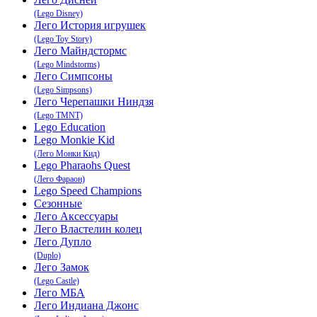
(Lego Disney)
Лего История игрушек
(Lego Toy Story)
Лего Майндстормс
(Lego Mindstorms)
Лего Симпсоны
(Lego Simpsons)
Лего Черепашки Ниндзя
(Lego TMNT)
Lego Education
Lego Monkie Kid
(Лего Монки Кид)
Lego Pharaohs Quest
(Лего Фараон)
Lego Speed Champions
Сезонные
Лего Аксессуары
Лего Властелин колец
Лего Дупло
(Duplo)
Лего Замок
(Lego Castle)
Лего МБА
Лего Индиана Джонс